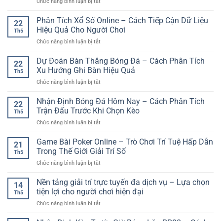
ở
Chức năng bình luận bị tắt
Uy
Giải
Hơn
Cá
Tín
Trí
Cược
Phân Tích Xổ Số Online – Cách Tiếp Cận Dữ Liệu
–
Nhanh
22
Thể
Lựa
Hiệu Quả Cho Người Chơi
Và
Th5
Thao
Chọn
Hiện
ở
Chức năng bình luận bị tắt
Đa
Giải
Đại
Phân
Dạng
Trí
Tích
Dự Đoán Bàn Thắng Bóng Đá – Cách Phân Tích
GG88
An
22
Xổ
–
Xu Hướng Ghi Bàn Hiệu Quả
Toàn
Th5
Số
Lựa
Cho
ở
Chức năng bình luận bị tắt
Online
Chọn
Người
Dự
–
Linh
Chơi
Đoán
Nhận Định Bóng Đá Hôm Nay – Cách Phân Tích
Cách
Hoạt
22
Hiện
Bàn
Tiếp
Trận Đấu Trước Khi Chọn Kèo
Cho
Đại
Th5
Thắng
Cận
Người
ở
Chức năng bình luận bị tắt
Bóng
Dữ
Đam
Nhận
Đá
Liệu
Mê
Định
Game Bài Poker Online – Trò Chơi Trí Tuệ Hấp Dẫn
–
Hiệu
21
Thể
Bóng
Cách
Trong Thế Giới Giải Trí Số
Quả
Thao
Th5
Đá
Phân
Cho
Online
ở
Chức năng bình luận bị tắt
Hôm
Tích
Người
Game
Nay
Xu
Chơi
Bài
Nền tảng giải trí trực tuyến đa dịch vụ – Lựa chọn
–
Hướng
14
Poker
Cách
tiện lợi cho người chơi hiện đại
Ghi
Th5
Online
Phân
Bàn
ở
Chức năng bình luận bị tắt
–
Tích
Hiệu
Nền
Trò
Trận
Quả
tảng