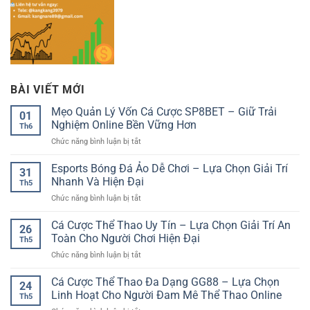
BÀI VIẾT MỚI
Mẹo Quản Lý Vốn Cá Cược SP8BET – Giữ Trải
01
Nghiệm Online Bền Vững Hơn
Th6
ở
Chức năng bình luận bị tắt
Mẹo
Quản
Esports Bóng Đá Ảo Dễ Chơi – Lựa Chọn Giải Trí
31
Lý
Nhanh Và Hiện Đại
Th5
Vốn
ở
Chức năng bình luận bị tắt
Cá
Esports
Cược
Bóng
Cá Cược Thể Thao Uy Tín – Lựa Chọn Giải Trí An
SP8BET
26
Đá
–
Toàn Cho Người Chơi Hiện Đại
Th5
Ảo
Giữ
ở
Chức năng bình luận bị tắt
Dễ
Trải
Cá
Chơi
Nghiệm
Cược
Cá Cược Thể Thao Đa Dạng GG88 – Lựa Chọn
–
Online
24
Thể
Lựa
Linh Hoạt Cho Người Đam Mê Thể Thao Online
Bền
Th5
Thao
Chọn
Vững