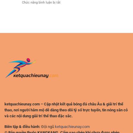
ở
Chức năng bình luận bị tắt
Online
Bắt
Kinh
Đa
Đầu
Nghiệm
Năng
Cược
–
Bóng
Không
Đá
Gian
An
Trải
Toàn
Nghiệm
Cho
Hiện
Người
Đại
Chơi
Cho
Thể
Người
Thao
Chơi
Online
Việt
ketquachieunay.com – Cập nhật kết quả bóng đá châu Âu & giải trí thể
thao, nơi người hâm mộ dễ dàng theo dõi tỷ số trực tuyến, tin nóng sân cỏ
và các nội dung giải trí thể thao đặc sắc.
Biên tập & điều hành:
Đội ngũ
ketquachieunay.com
© Bản quyền thuộc KANGKANG. Cấm sao chép khi chưa được phép.