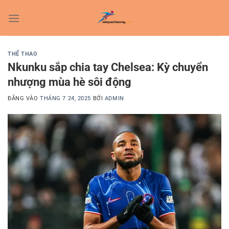
Bỏ
qua
nội
dung
THỂ THAO
Nkunku sắp chia tay Chelsea: Kỳ chuyển
nhượng mùa hè sôi động
ĐĂNG VÀO
THÁNG 7 24, 2025
BỞI
ADMIN