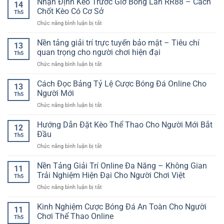
Nhận Định Kèo Trước Giờ Bóng Lăn RR88 – Cách
Chơi
Đấu
14
giải
Trí
Chốt Kèo Có Cơ Sở
Trước
Th5
trí
Tuệ
Khi
ở
Chức năng bình luận bị tắt
trực
Hấp
Chọn
Nhận
tuyến
Dẫn
Kèo
Định
Nền tảng giải trí trực tuyến bảo mật – Tiêu chí
đa
Trong
13
Kèo
dịch
quan trọng cho người chơi hiện đại
Thế
Th5
Trước
vụ
Giới
ở
Chức năng bình luận bị tắt
Giờ
–
Giải
Nền
Bóng
Lựa
Trí
tảng
Cách Đọc Bảng Tỷ Lệ Cược Bóng Đá Online Cho
Lăn
chọn
13
Số
giải
RR88
Người Mới
tiện
Th5
trí
–
lợi
ở
Chức năng bình luận bị tắt
trực
Cách
cho
Cách
tuyến
Chốt
người
Đọc
Hướng Dẫn Đặt Kèo Thể Thao Cho Người Mới Bắt
bảo
Kèo
12
chơi
Bảng
mật
Đầu
Có
hiện
Th5
Tỷ
–
Cơ
đại
ở
Chức năng bình luận bị tắt
Lệ
Tiêu
Sở
Hướng
Cược
chí
Dẫn
Nền Tảng Giải Trí Online Đa Năng – Không Gian
Bóng
quan
11
Đặt
Đá
Trải Nghiệm Hiện Đại Cho Người Chơi Việt
trọng
Th5
Kèo
Online
cho
ở
Chức năng bình luận bị tắt
Thể
Cho
người
Nền
Thao
Người
chơi
Tảng
Kinh Nghiệm Cược Bóng Đá An Toàn Cho Người
Cho
Mới
11
hiện
Giải
Người
Chơi Thể Thao Online
đại
Th5
Trí
Mới