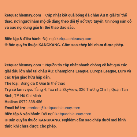
ketquachieunay.com – Cập nhật kết quả bóng đá châu Âu & giải trí thể
thao, nơi người hâm mộ dễ dàng theo dõi tỷ số trực tuyến, tin nóng sân cỏ
và các nội dung giải trí thể thao đặc sắc.
Biên tập & điều hành:
Đội ngũ
ketquachieunay.com
© Bản quyền thuộc KANGKANG. Cấm sao chép khi chưa được phép.
ketquachieunay.com – Nguồn tin cập nhật nhanh chóng về kết quả các
giải đấu lớn nhỏ tại châu Âu: Champions League, Europa League, Euro và
các trận giao hữu hấp dẫn.
Thể loại:
Bóng đá & Giải trí thể thao
Trụ sở làm việc:
Tầng 4, Tòa nhà SkyView, 326 Trường Chinh, Quận Tân
Bình, TP. Hồ Chí Minh
Hotline:
0972.338.456
Email hỗ trợ:
contact@ketquachieunay.com
Biên tập & vận hành:
Đội ngũ
ketquachieunay.com
© Bản quyền thuộc KANGKANG. Nghiêm cấm sao chép dưới mọi hình
thức khi chưa được cho phép.