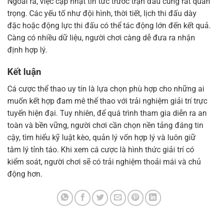
Ngoài ra, việc cập nhật tin tức trước trận đấu cũng rất quan
trọng. Các yếu tố như đội hình, thời tiết, lịch thi đấu dày
đặc hoặc động lực thi đấu có thể tác động lớn đến kết quả.
Càng có nhiều dữ liệu, người chơi càng dễ đưa ra nhận
định hợp lý.
Kết luận
Cá cược thể thao uy tín là lựa chọn phù hợp cho những ai
muốn kết hợp đam mê thể thao với trải nghiệm giải trí trực
tuyến hiện đại. Tuy nhiên, để quá trình tham gia diễn ra an
toàn và bền vững, người chơi cần chọn nền tảng đáng tin
cậy, tìm hiểu kỹ luật kèo, quản lý vốn hợp lý và luôn giữ
tâm lý tỉnh táo. Khi xem cá cược là hình thức giải trí có
kiểm soát, người chơi sẽ có trải nghiệm thoải mái và chủ
động hơn.