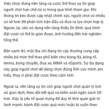
Việc chọn đúng nền tảng cá cược thể thao uy tín giúp
người chơi hạn chế rủi ro trong quá trình tham gia. Khi
thông tin kèo được cập nhật chính xác, người chơi có nhiều
cơ sở hơn để phân tích trận đấu và đưa ra lựa chọn hợp lý.
Ngược lại, nếu sử dụng nền tảng thiếu ổn định, quá trình
đặt cược có thể bị gián đoạn, ảnh hưởng đến trải nghiệm
tổng thể.
Bên cạnh đó, một địa chỉ đáng tin cậy thường cung cấp
nhiều bộ môn thể thao phổ biến như bóng đá, bóng rổ,
tennis, bóng chuyền, đua xe, MMA và eSports. Sự đa dạng
này giúp người chơi dễ dàng chọn đúng lĩnh vực mình am
hiểu, thay vì phải đặt cược theo cảm tính.
Ngoài ra, nền tảng uy tín còn giúp người chơi quản lý lịch
sử giao dịch, theo dõi kết quả và kiểm soát ngân sách tốt
hơn. Đây là yếu tố quan trọng để duy trì thói quen giải trí
lành mạnh, tránh đặt cược quá mức hoặc bị cuốn theo