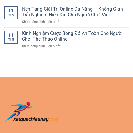
Hướng
Cược
chí
Dẫn
Nền Tảng Giải Trí Online Đa Năng – Không Gian
Bóng
quan
11
Đặt
Đá
Trải Nghiệm Hiện Đại Cho Người Chơi Việt
trọng
Th5
Kèo
Online
cho
ở
Chức năng bình luận bị tắt
Thể
Cho
người
Nền
Thao
Người
chơi
Tảng
Kinh Nghiệm Cược Bóng Đá An Toàn Cho Người
Cho
Mới
11
hiện
Giải
Người
Chơi Thể Thao Online
đại
Th5
Trí
Mới
ở
Chức năng bình luận bị tắt
Online
Bắt
Kinh
Đa
Đầu
Nghiệm
Năng
Cược
–
Bóng
Không
Đá
Gian
An
Trải
Toàn
Nghiệm
Cho
Hiện
Người
Đại
Chơi
Cho
Thể
Người
Thao
Chơi
Online
Việt