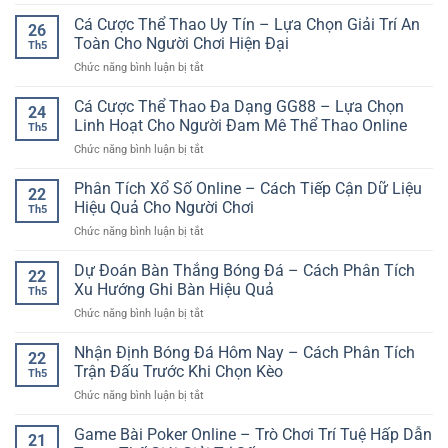
Esports
Cược
Bóng
Cá Cược Thể Thao Uy Tín – Lựa Chọn Giải Trí An
SP8BET
26
Đá
–
Toàn Cho Người Chơi Hiện Đại
Th5
Ảo
Giữ
ở
Chức năng bình luận bị tắt
Dễ
Trải
Cá
Chơi
Nghiệm
Cược
Cá Cược Thể Thao Đa Dạng GG88 – Lựa Chọn
–
Online
24
Thể
Lựa
Linh Hoạt Cho Người Đam Mê Thể Thao Online
Bền
Th5
Thao
Chọn
Vững
ở
Chức năng bình luận bị tắt
Uy
Giải
Hơn
Cá
Tín
Trí
Cược
Phân Tích Xổ Số Online – Cách Tiếp Cận Dữ Liệu
–
Nhanh
22
Thể
Lựa
Hiệu Quả Cho Người Chơi
Và
Th5
Thao
Chọn
Hiện
ở
Chức năng bình luận bị tắt
Đa
Giải
Đại
Phân
Dạng
Trí
Tích
Dự Đoán Bàn Thắng Bóng Đá – Cách Phân Tích
GG88
An
22
Xổ
–
Xu Hướng Ghi Bàn Hiệu Quả
Toàn
Th5
Số
Lựa
Cho
ở
Chức năng bình luận bị tắt
Online
Chọn
Người
Dự
–
Linh
Chơi
Đoán
Nhận Định Bóng Đá Hôm Nay – Cách Phân Tích
Cách
Hoạt
22
Hiện
Bàn
Tiếp
Trận Đấu Trước Khi Chọn Kèo
Cho
Đại
Th5
Thắng
Cận
Người
ở
Chức năng bình luận bị tắt
Bóng
Dữ
Đam
Nhận
Đá
Liệu
Mê
Định
Game Bài Poker Online – Trò Chơi Trí Tuệ Hấp Dẫn
–
Hiệu
21
Thể
Bóng