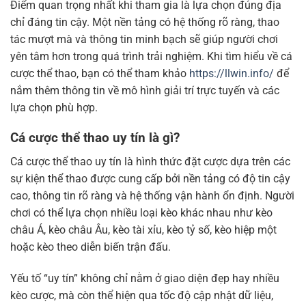
Điểm quan trọng nhất khi tham gia là lựa chọn đúng địa
chỉ đáng tin cậy. Một nền tảng có hệ thống rõ ràng, thao
tác mượt mà và thông tin minh bạch sẽ giúp người chơi
yên tâm hơn trong quá trình trải nghiệm. Khi tìm hiểu về cá
cược thể thao, bạn có thể tham khảo
https://llwin.info/
để
nắm thêm thông tin về mô hình giải trí trực tuyến và các
lựa chọn phù hợp.
Cá cược thể thao uy tín là gì?
Cá cược thể thao uy tín là hình thức đặt cược dựa trên các
sự kiện thể thao được cung cấp bởi nền tảng có độ tin cậy
cao, thông tin rõ ràng và hệ thống vận hành ổn định. Người
chơi có thể lựa chọn nhiều loại kèo khác nhau như kèo
châu Á, kèo châu Âu, kèo tài xỉu, kèo tỷ số, kèo hiệp một
hoặc kèo theo diễn biến trận đấu.
Yếu tố “uy tín” không chỉ nằm ở giao diện đẹp hay nhiều
kèo cược, mà còn thể hiện qua tốc độ cập nhật dữ liệu,