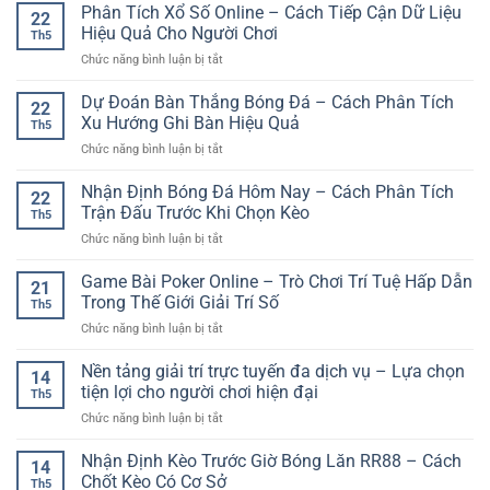
Cược
Phân Tích Xổ Số Online – Cách Tiếp Cận Dữ Liệu
–
Nhanh
22
Thể
Lựa
Hiệu Quả Cho Người Chơi
Và
Th5
Thao
Chọn
Hiện
ở
Chức năng bình luận bị tắt
Đa
Giải
Đại
Phân
Dạng
Trí
Tích
Dự Đoán Bàn Thắng Bóng Đá – Cách Phân Tích
GG88
An
22
Xổ
–
Xu Hướng Ghi Bàn Hiệu Quả
Toàn
Th5
Số
Lựa
Cho
ở
Chức năng bình luận bị tắt
Online
Chọn
Người
Dự
–
Linh
Chơi
Đoán
Nhận Định Bóng Đá Hôm Nay – Cách Phân Tích
Cách
Hoạt
22
Hiện
Bàn
Tiếp
Trận Đấu Trước Khi Chọn Kèo
Cho
Đại
Th5
Thắng
Cận
Người
ở
Chức năng bình luận bị tắt
Bóng
Dữ
Đam
Nhận
Đá
Liệu
Mê
Định
Game Bài Poker Online – Trò Chơi Trí Tuệ Hấp Dẫn
–
Hiệu
21
Thể
Bóng
Cách
Trong Thế Giới Giải Trí Số
Quả
Thao
Th5
Đá
Phân
Cho
Online
ở
Chức năng bình luận bị tắt
Hôm
Tích
Người
Game
Nay
Xu
Chơi
Bài
Nền tảng giải trí trực tuyến đa dịch vụ – Lựa chọn
–
Hướng
14
Poker
Cách
tiện lợi cho người chơi hiện đại
Ghi
Th5
Online
Phân
Bàn
ở
Chức năng bình luận bị tắt
–
Tích
Hiệu
Nền
Trò
Trận
Quả
tảng
Nhận Định Kèo Trước Giờ Bóng Lăn RR88 – Cách
Chơi
Đấu
14
giải
Trí
Chốt Kèo Có Cơ Sở
Trước
Th5