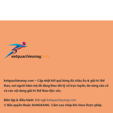
Đầu
Nghiệm
Năng
Cược
–
Bóng
Không
Đá
Gian
An
Trải
Toàn
Nghiệm
Cho
Hiện
Người
Đại
Chơi
Cho
Thể
Người
Thao
Chơi
Online
Việt
ketquachieunay.com – Cập nhật kết quả bóng đá châu Âu & giải trí thể
thao, nơi người hâm mộ dễ dàng theo dõi tỷ số trực tuyến, tin nóng sân cỏ
và các nội dung giải trí thể thao đặc sắc.
Biên tập & điều hành:
Đội ngũ
ketquachieunay.com
© Bản quyền thuộc KANGKANG. Cấm sao chép khi chưa được phép.