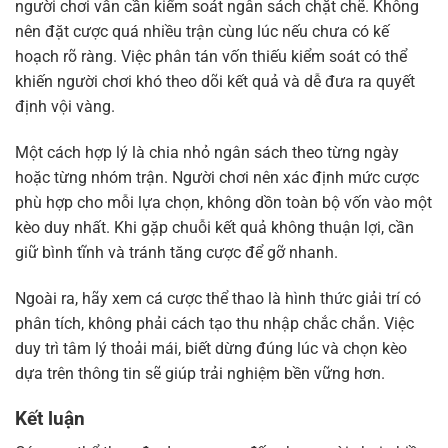
người chơi vẫn cần kiểm soát ngân sách chặt chẽ. Không
nên đặt cược quá nhiều trận cùng lúc nếu chưa có kế
hoạch rõ ràng. Việc phân tán vốn thiếu kiểm soát có thể
khiến người chơi khó theo dõi kết quả và dễ đưa ra quyết
định vội vàng.
Một cách hợp lý là chia nhỏ ngân sách theo từng ngày
hoặc từng nhóm trận. Người chơi nên xác định mức cược
phù hợp cho mỗi lựa chọn, không dồn toàn bộ vốn vào một
kèo duy nhất. Khi gặp chuỗi kết quả không thuận lợi, cần
giữ bình tĩnh và tránh tăng cược để gỡ nhanh.
Ngoài ra, hãy xem cá cược thể thao là hình thức giải trí có
phân tích, không phải cách tạo thu nhập chắc chắn. Việc
duy trì tâm lý thoải mái, biết dừng đúng lúc và chọn kèo
dựa trên thông tin sẽ giúp trải nghiệm bền vững hơn.
Kết luận