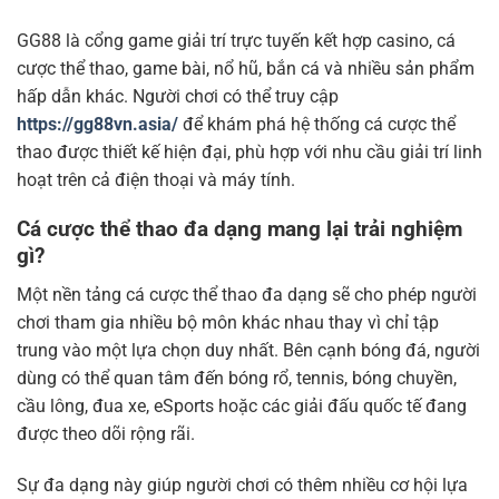
GG88 là cổng game giải trí trực tuyến kết hợp casino, cá
cược thể thao, game bài, nổ hũ, bắn cá và nhiều sản phẩm
hấp dẫn khác. Người chơi có thể truy cập
https://gg88vn.asia/
để khám phá hệ thống cá cược thể
thao được thiết kế hiện đại, phù hợp với nhu cầu giải trí linh
hoạt trên cả điện thoại và máy tính.
Cá cược thể thao đa dạng mang lại trải nghiệm
gì?
Một nền tảng cá cược thể thao đa dạng sẽ cho phép người
chơi tham gia nhiều bộ môn khác nhau thay vì chỉ tập
trung vào một lựa chọn duy nhất. Bên cạnh bóng đá, người
dùng có thể quan tâm đến bóng rổ, tennis, bóng chuyền,
cầu lông, đua xe, eSports hoặc các giải đấu quốc tế đang
được theo dõi rộng rãi.
Sự đa dạng này giúp người chơi có thêm nhiều cơ hội lựa