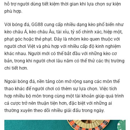
hỗ trợ người dùng tiết kiệm thời gian khi lựa chọn sự kiện
phù hợp.
Với bóng đá, GG88 cung cấp nhiều dạng kèo phổ biến như
kèo châu Á, kèo châu Âu, tài xỉu, tỷ số chính xác, hiệp một,
phạt góc hoặc thẻ phạt. Đây là nhóm kèo quen thuộc với
người chơi Việt và phù hợp với nhiều cấp độ kinh nghiệm
khác nhau. Người mới có thể bắt đầu với những kèo cơ
bản, trong khi người chơi lâu năm có thể thử các thị trường
chi tiết hơn.
Ngoài bóng đá, nền tảng còn mở rộng sang các môn thể
thao khác để người chơi có thêm sự lựa chọn. Việc tích
hợp nhiều bộ môn trong cùng một tài khoản giúp quá trình
cá cược trở nên thuận tiện hơn, đặc biệt với những ai
thường xuyên theo dõi nhiều giải đấu trong ngày.