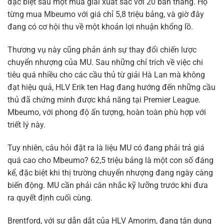
đặc biệt sau một mùa giải xuất sắc với 20 bàn thắng. Họ
từng mua Mbeumo với giá chỉ 5,8 triệu bảng, và giờ đây
đang có cơ hội thu về một khoản lợi nhuận khổng lồ.
Thương vụ này cũng phản ánh sự thay đổi chiến lược
chuyển nhượng của MU. Sau những chỉ trích về việc chi
tiêu quá nhiều cho các cầu thủ từ giải Hà Lan mà không
đạt hiệu quả, HLV Erik ten Hag đang hướng đến những cầu
thủ đã chứng minh được khả năng tại Premier League.
Mbeumo, với phong độ ấn tượng, hoàn toàn phù hợp với
triết lý này.
Tuy nhiên, câu hỏi đặt ra là liệu MU có đang phải trả giá
quá cao cho Mbeumo? 62,5 triệu bảng là một con số đáng
kể, đặc biệt khi thị trường chuyển nhượng đang ngày càng
biến động. MU cần phải cân nhắc kỹ lưỡng trước khi đưa
ra quyết định cuối cùng.
Brentford, với sự dẫn dắt của HLV Amorim, đang tận dụng