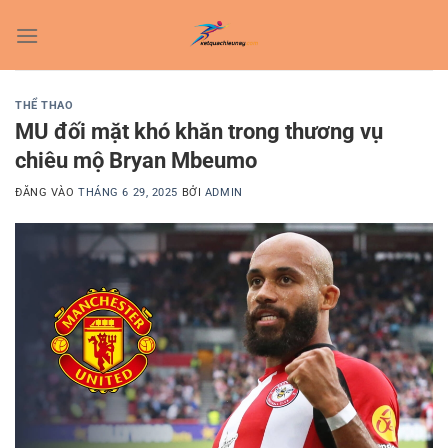
Bỏ
qua
nội
dung
THỂ THAO
MU đối mặt khó khăn trong thương vụ
chiêu mộ Bryan Mbeumo
ĐĂNG VÀO
THÁNG 6 29, 2025
BỞI
ADMIN