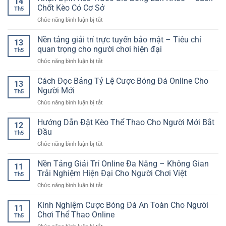
14
giải
Trí
Chốt Kèo Có Cơ Sở
Trước
Th5
trí
Tuệ
Khi
ở
Chức năng bình luận bị tắt
trực
Hấp
Chọn
Nhận
tuyến
Dẫn
Kèo
Định
Nền tảng giải trí trực tuyến bảo mật – Tiêu chí
đa
Trong
13
Kèo
dịch
quan trọng cho người chơi hiện đại
Thế
Th5
Trước
vụ
Giới
ở
Chức năng bình luận bị tắt
Giờ
–
Giải
Nền
Bóng
Lựa
Trí
tảng
Cách Đọc Bảng Tỷ Lệ Cược Bóng Đá Online Cho
Lăn
chọn
13
Số
giải
RR88
Người Mới
tiện
Th5
trí
–
lợi
ở
Chức năng bình luận bị tắt
trực
Cách
cho
Cách
tuyến
Chốt
người
Đọc
Hướng Dẫn Đặt Kèo Thể Thao Cho Người Mới Bắt
bảo
Kèo
12
chơi
Bảng
mật
Đầu
Có
hiện
Th5
Tỷ
–
Cơ
đại
ở
Chức năng bình luận bị tắt
Lệ
Tiêu
Sở
Hướng
Cược
chí
Dẫn
Nền Tảng Giải Trí Online Đa Năng – Không Gian
Bóng
quan
11
Đặt
Đá
Trải Nghiệm Hiện Đại Cho Người Chơi Việt
trọng
Th5
Kèo
Online
cho
ở
Chức năng bình luận bị tắt
Thể
Cho
người
Nền
Thao
Người
chơi
Tảng
Kinh Nghiệm Cược Bóng Đá An Toàn Cho Người
Cho
Mới
11
hiện
Giải
Người
Chơi Thể Thao Online
đại
Th5
Trí
Mới