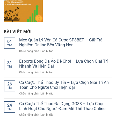
BÀI VIẾT MỚI
Mẹo Quản Lý Vốn Cá Cược SP8BET – Giữ Trải
01
Nghiệm Online Bền Vững Hơn
Th6
ở
Chức năng bình luận bị tắt
Mẹo
Quản
Esports Bóng Đá Ảo Dễ Chơi – Lựa Chọn Giải Trí
31
Lý
Nhanh Và Hiện Đại
Th5
Vốn
ở
Chức năng bình luận bị tắt
Cá
Esports
Cược
Bóng
Cá Cược Thể Thao Uy Tín – Lựa Chọn Giải Trí An
SP8BET
26
Đá
–
Toàn Cho Người Chơi Hiện Đại
Th5
Ảo
Giữ
ở
Chức năng bình luận bị tắt
Dễ
Trải
Cá
Chơi
Nghiệm
Cược
Cá Cược Thể Thao Đa Dạng GG88 – Lựa Chọn
–
Online
24
Thể
Lựa
Linh Hoạt Cho Người Đam Mê Thể Thao Online
Bền
Th5
Thao
Chọn
Vững
ở
Chức năng bình luận bị tắt
Uy