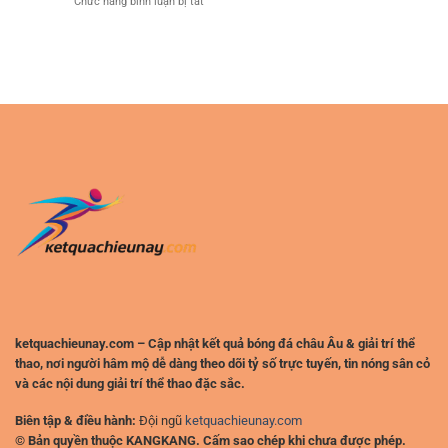
ở
Chức năng bình luận bị tắt
Online
Bắt
Kinh
Đa
Đầu
Nghiệm
Năng
Cược
–
Bóng
Không
Đá
Gian
An
Trải
Toàn
Nghiệm
Cho
Hiện
Người
Đại
Chơi
Cho
Thể
Người
Thao
Chơi
Online
Việt
ketquachieunay.com – Cập nhật kết quả bóng đá châu Âu & giải trí thể
thao, nơi người hâm mộ dễ dàng theo dõi tỷ số trực tuyến, tin nóng sân cỏ
và các nội dung giải trí thể thao đặc sắc.
Biên tập & điều hành:
Đội ngũ
ketquachieunay.com
© Bản quyền thuộc KANGKANG. Cấm sao chép khi chưa được phép.