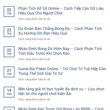
Giải
Hơn
Cá
Tín
Trí
Cược
Phân Tích Xổ Số Online – Cách Tiếp Cận Dữ Liệu
–
Nhanh
22
Thể
Lựa
Hiệu Quả Cho Người Chơi
Và
Th5
Thao
Chọn
Hiện
ở
Chức năng bình luận bị tắt
Đa
Giải
Đại
Phân
Dạng
Trí
Tích
Dự Đoán Bàn Thắng Bóng Đá – Cách Phân Tích
GG88
An
22
Xổ
–
Xu Hướng Ghi Bàn Hiệu Quả
Toàn
Th5
Số
Lựa
Cho
ở
Chức năng bình luận bị tắt
Online
Chọn
Người
Dự
–
Linh
Chơi
Đoán
Nhận Định Bóng Đá Hôm Nay – Cách Phân Tích
Cách
Hoạt
22
Hiện
Bàn
Tiếp
Trận Đấu Trước Khi Chọn Kèo
Cho
Đại
Th5
Thắng
Cận
Người
ở
Chức năng bình luận bị tắt
Bóng
Dữ
Đam
Nhận
Đá
Liệu
Mê
Định
Game Bài Poker Online – Trò Chơi Trí Tuệ Hấp Dẫn
–
Hiệu
21
Thể
Bóng
Cách
Trong Thế Giới Giải Trí Số
Quả
Thao
Th5
Đá
Phân
Cho
Online
ở
Chức năng bình luận bị tắt
Hôm
Tích
Người
Game
Nay
Xu
Chơi
Bài
Nền tảng giải trí trực tuyến đa dịch vụ – Lựa chọn
–
Hướng
14
Poker
Cách
tiện lợi cho người chơi hiện đại
Ghi
Th5
Online
Phân
Bàn
ở
Chức năng bình luận bị tắt
–
Tích
Hiệu
Nền
Trò
Trận
Quả
tảng
Nhận Định Kèo Trước Giờ Bóng Lăn RR88 – Cách
Chơi
Đấu