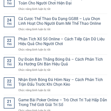
Đá
–
Toàn Cho Người Chơi Hiện Đại
Th5
Ảo
Giữ
ở
Chức năng bình luận bị tắt
Dễ
Trải
Cá
Chơi
Nghiệm
Cược
Cá Cược Thể Thao Đa Dạng GG88 – Lựa Chọn
–
Online
24
Thể
Lựa
Linh Hoạt Cho Người Đam Mê Thể Thao Online
Bền
Th5
Thao
Chọn
Vững
ở
Chức năng bình luận bị tắt
Uy
Giải
Hơn
Cá
Tín
Trí
Cược
Phân Tích Xổ Số Online – Cách Tiếp Cận Dữ Liệu
–
Nhanh
22
Thể
Lựa
Hiệu Quả Cho Người Chơi
Và
Th5
Thao
Chọn
Hiện
ở
Chức năng bình luận bị tắt
Đa
Giải
Đại
Phân
Dạng
Trí
Tích
Dự Đoán Bàn Thắng Bóng Đá – Cách Phân Tích
GG88
An
22
Xổ
–
Xu Hướng Ghi Bàn Hiệu Quả
Toàn
Th5
Số
Lựa
Cho
ở
Chức năng bình luận bị tắt
Online
Chọn
Người
Dự
–
Linh
Chơi
Đoán
Nhận Định Bóng Đá Hôm Nay – Cách Phân Tích
Cách
Hoạt
22
Hiện
Bàn
Tiếp
Trận Đấu Trước Khi Chọn Kèo
Cho
Đại
Th5
Thắng
Cận
Người
ở
Chức năng bình luận bị tắt
Bóng
Dữ
Đam
Nhận
Đá
Liệu
Mê
Định
Game Bài Poker Online – Trò Chơi Trí Tuệ Hấp Dẫn
–
Hiệu
21
Thể
Bóng
Cách
Trong Thế Giới Giải Trí Số
Quả
Thao
Th5
Đá
Phân
Cho
Online
ở
Chức năng bình luận bị tắt