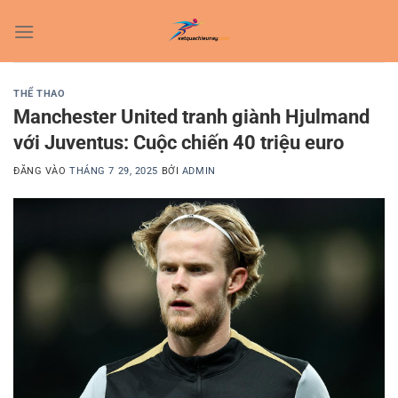
Bỏ
qua
nội
dung
THỂ THAO
Manchester United tranh giành Hjulmand
với Juventus: Cuộc chiến 40 triệu euro
ĐĂNG VÀO
THÁNG 7 29, 2025
BỞI
ADMIN