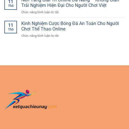
11
Đặt
Đá
Trải Nghiệm Hiện Đại Cho Người Chơi Việt
trọng
Th5
Kèo
Online
cho
ở
Chức năng bình luận bị tắt
Thể
Cho
người
Nền
Thao
Người
chơi
Tảng
Kinh Nghiệm Cược Bóng Đá An Toàn Cho Người
Cho
Mới
11
hiện
Giải
Người
Chơi Thể Thao Online
đại
Th5
Trí
Mới
ở
Chức năng bình luận bị tắt
Online
Bắt
Kinh
Đa
Đầu
Nghiệm
Năng
Cược
–
Bóng
Không
Đá
Gian
An
Trải
Toàn
Nghiệm
Cho
Hiện
Người
Đại
Chơi
Cho
Thể
Người
Thao
Chơi
Online
Việt