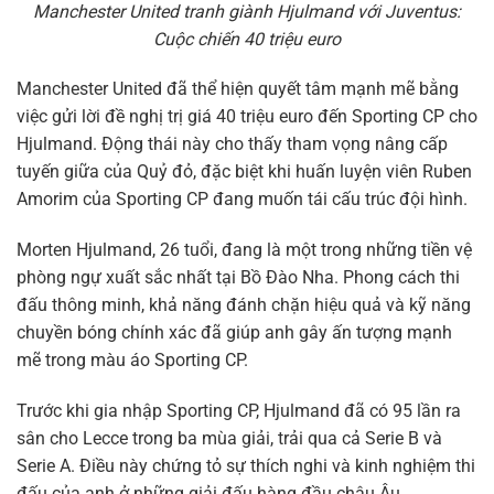
Manchester United tranh giành Hjulmand với Juventus:
Cuộc chiến 40 triệu euro
Manchester United đã thể hiện quyết tâm mạnh mẽ bằng
việc gửi lời đề nghị trị giá 40 triệu euro đến Sporting CP cho
Hjulmand. Động thái này cho thấy tham vọng nâng cấp
tuyến giữa của Quỷ đỏ, đặc biệt khi huấn luyện viên Ruben
Amorim của Sporting CP đang muốn tái cấu trúc đội hình.
Morten Hjulmand, 26 tuổi, đang là một trong những tiền vệ
phòng ngự xuất sắc nhất tại Bồ Đào Nha. Phong cách thi
đấu thông minh, khả năng đánh chặn hiệu quả và kỹ năng
chuyền bóng chính xác đã giúp anh gây ấn tượng mạnh
mẽ trong màu áo Sporting CP.
Trước khi gia nhập Sporting CP, Hjulmand đã có 95 lần ra
sân cho Lecce trong ba mùa giải, trải qua cả Serie B và
Serie A. Điều này chứng tỏ sự thích nghi và kinh nghiệm thi
đấu của anh ở những giải đấu hàng đầu châu Âu.