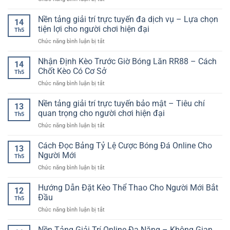
Hôm
Tích
Người
Game
Nay
Xu
Chơi
Bài
Nền tảng giải trí trực tuyến đa dịch vụ – Lựa chọn
–
Hướng
14
Poker
Cách
tiện lợi cho người chơi hiện đại
Ghi
Th5
Online
Phân
Bàn
ở
Chức năng bình luận bị tắt
–
Tích
Hiệu
Nền
Trò
Trận
Quả
tảng
Nhận Định Kèo Trước Giờ Bóng Lăn RR88 – Cách
Chơi
Đấu
14
giải
Trí
Chốt Kèo Có Cơ Sở
Trước
Th5
trí
Tuệ
Khi
ở
Chức năng bình luận bị tắt
trực
Hấp
Chọn
Nhận
tuyến
Dẫn
Kèo
Định
Nền tảng giải trí trực tuyến bảo mật – Tiêu chí
đa
Trong
13
Kèo
dịch
quan trọng cho người chơi hiện đại
Thế
Th5
Trước
vụ
Giới
ở
Chức năng bình luận bị tắt
Giờ
–
Giải
Nền
Bóng
Lựa
Trí
tảng
Cách Đọc Bảng Tỷ Lệ Cược Bóng Đá Online Cho
Lăn
chọn
13
Số
giải
RR88
Người Mới
tiện
Th5
trí
–
lợi
ở
Chức năng bình luận bị tắt
trực
Cách
cho
Cách
tuyến
Chốt
người
Đọc
Hướng Dẫn Đặt Kèo Thể Thao Cho Người Mới Bắt
bảo
Kèo
12
chơi
Bảng
mật
Đầu
Có
hiện
Th5
Tỷ
–
Cơ
đại
ở
Chức năng bình luận bị tắt
Lệ
Tiêu
Sở
Hướng
Cược
chí
Dẫn
Nền Tảng Giải Trí Online Đa Năng – Không Gian
Bóng
quan