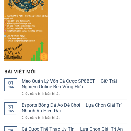
BÀI VIẾT MỚI
Mẹo Quản Lý Vốn Cá Cược SP8BET – Giữ Trải
01
Nghiệm Online Bền Vững Hơn
Th6
ở
Chức năng bình luận bị tắt
Mẹo
Quản
Esports Bóng Đá Ảo Dễ Chơi – Lựa Chọn Giải Trí
31
Lý
Nhanh Và Hiện Đại
Th5
Vốn
ở
Chức năng bình luận bị tắt
Cá
Esports
Cược
Bóng
Cá Cược Thể Thao Uy Tín – Lựa Chọn Giải Trí An
SP8BET
26