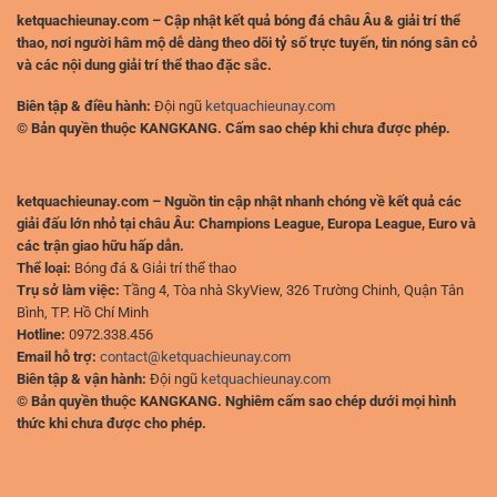
ketquachieunay.com – Cập nhật kết quả bóng đá châu Âu & giải trí thể
thao, nơi người hâm mộ dễ dàng theo dõi tỷ số trực tuyến, tin nóng sân cỏ
và các nội dung giải trí thể thao đặc sắc.
Biên tập & điều hành:
Đội ngũ
ketquachieunay.com
© Bản quyền thuộc KANGKANG. Cấm sao chép khi chưa được phép.
ketquachieunay.com – Nguồn tin cập nhật nhanh chóng về kết quả các
giải đấu lớn nhỏ tại châu Âu: Champions League, Europa League, Euro và
các trận giao hữu hấp dẫn.
Thể loại:
Bóng đá & Giải trí thể thao
Trụ sở làm việc:
Tầng 4, Tòa nhà SkyView, 326 Trường Chinh, Quận Tân
Bình, TP. Hồ Chí Minh
Hotline:
0972.338.456
Email hỗ trợ:
contact@ketquachieunay.com
Biên tập & vận hành:
Đội ngũ
ketquachieunay.com
© Bản quyền thuộc KANGKANG. Nghiêm cấm sao chép dưới mọi hình
thức khi chưa được cho phép.