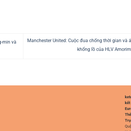
Manchester United: Cuộc đua chống thời gian và á
g-min và
khổng lồ của HLV Amori
ket
kết
Eur
Thể
Trụ
Quậ