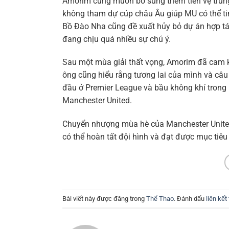
Amorim cũng muốn bổ sung thêm tiền vệ trung
không tham dự cúp châu Âu giúp MU có thể tin
Bồ Đào Nha cũng đề xuất hủy bỏ dự án hợp tá
đang chịu quá nhiều sự chú ý.
Sau một mùa giải thất vọng, Amorim đã cam k
ông cũng hiểu rằng tương lai của mình và câu
đầu ở Premier League và bầu không khí trong p
Manchester United.
Chuyển nhượng mùa hè của Manchester United
có thể hoàn tất đội hình và đạt được mục tiêu đ
Bài viết này được đăng trong
Thể Thao
. Đánh dấu
liên kết