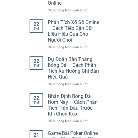
Online
Hiện
–
Đại
Lựa
ở
Chức năng bình luận bị tắt
Chọn
Cá
Giải
Cược
Phân Tích Xổ Số Online
22
Trí
Thể
– Cách Tiếp Cận Dữ
Th5
An
Thao
Liệu Hiệu Quả Cho
Toàn
Đa
Người Chơi
Cho
Dạng
Người
GG88
ở
Chức năng bình luận bị tắt
Chơi
–
Phân
Hiện
Lựa
Tích
Dự Đoán Bàn Thắng
22
Đại
Chọn
Xổ
Bóng Đá – Cách Phân
Th5
Linh
Số
Tích Xu Hướng Ghi Bàn
Hoạt
Online
Hiệu Quả
Cho
–
Người
Cách
ở
Chức năng bình luận bị tắt
Đam
Tiếp
Dự
Mê
Cận
Đoán
Nhận Định Bóng Đá
22
Thể
Dữ
Bàn
Hôm Nay – Cách Phân
Th5
Thao
Liệu
Thắng
Tích Trận Đấu Trước
Online
Hiệu
Bóng
Khi Chọn Kèo
Quả
Đá
Cho
–
ở
Chức năng bình luận bị tắt
Người
Cách
Nhận
Chơi
Phân
Định
Game Bài Poker Online
21
Tích
Bóng