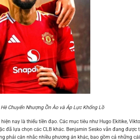
 Hè Chuyển Nhượng Ồn Ào và Áp Lực Khổng Lồ
iện nay là thiếu tiền đạo. Các mục tiêu như Hugo Ekitike, Vikto
oặc đã lựa chọn các CLB khác. Benjamin Sesko vẫn đang được 
ng phải cân nhắc nhiều phương án khác, bao gồm cả những cái