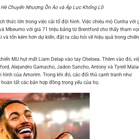
 Hè Chuyển Nhượng Ồn Ào và Áp Lực Khổng Lồ
 thức lớn trong việc cải tổ đội hình. Việc chiêu mộ Cunha với 
và Mbeumo với giá 71 triệu bảng từ Brentford cho thấy tham v
và tốn kém hơn dự kiến, đặt ra câu hỏi về hiệu quả trong chiến
khiến MU hụt mất Liam Delap vào tay Chelsea. Thêm vào đó, vi
ford, Alejandro Garnacho, Jadon Sancho, Antony và Tyrell Mala
 hình của Amorim. Trong khi đó, các đối thủ cạnh tranh như
 hoàn tất các bản hợp đồng trọng yếu của họ.