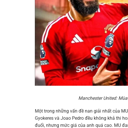
Manchester United: Mùa
Một trong những vấn đề nan giải nhất của MU h
Gyokeres và Joao Pedro đều không khả thi h
đuổi, nhưng mức giá của anh quá cao. MU đa