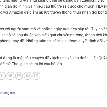
 tâm, nhưng Atalanta khẳng định sẽ không bán Ederson. Việc
h giản đội hình, và nhiều cầu thủ trẻ sẽ được cho mượn. HLV n
c với Amazon để giảm áp lực truyền thông, thừa nhận đội bóng
ết với người hâm mộ về những ngày tươi đẹp sắp tới. Tuy nhiên
 lạc bộ sẽ phụ thuộc vào hiệu quả chuyển nhượng, thành tích kh
hòng thay đồ. Những tuần tới sẽ là giai đoạn quyết định đối vớ
 đang là một câu chuyện đầy kịch tính và khó đoán. Liệu Quỷ
ề ra? Thời gian sẽ trả lời câu hỏi đó.
 thường trực
.