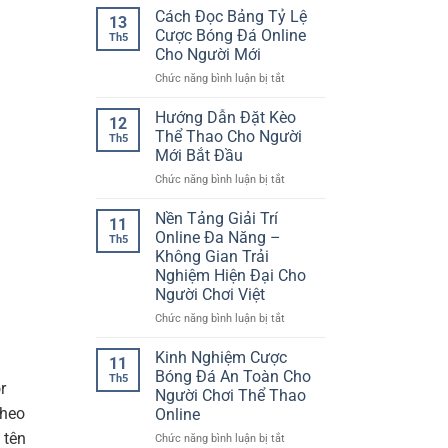
người
–
tảng
Cách Đọc Bảng Tỷ Lệ
13
chơi
Cách
giải
Cược Bóng Đá Online
Th5
hiện
Chốt
trí
Cho Người Mới
đại
Kèo
trực
Có
ở
Chức năng bình luận bị tắt
tuyến
Cơ
Cách
bảo
Sở
Đọc
mật
Hướng Dẫn Đặt Kèo
12
Bảng
–
Thể Thao Cho Người
Th5
Tỷ
Tiêu
Mới Bắt Đầu
Lệ
chí
ở
Chức năng bình luận bị tắt
Cược
quan
Hướng
Bóng
trọng
Dẫn
Đá
cho
Nền Tảng Giải Trí
11
Đặt
Online
người
Online Đa Năng –
Th5
Kèo
Cho
chơi
Không Gian Trải
Thể
Người
hiện
Nghiệm Hiện Đại Cho
Thao
Mới
đại
Người Chơi Việt
Cho
Người
ở
Chức năng bình luận bị tắt
Mới
Nền
Bắt
Tảng
Kinh Nghiệm Cược
11
Đầu
Giải
Bóng Đá An Toàn Cho
Th5
Trí
r
Người Chơi Thể Thao
Online
theo
Online
Đa
 tên
Năng
ở
Chức năng bình luận bị tắt