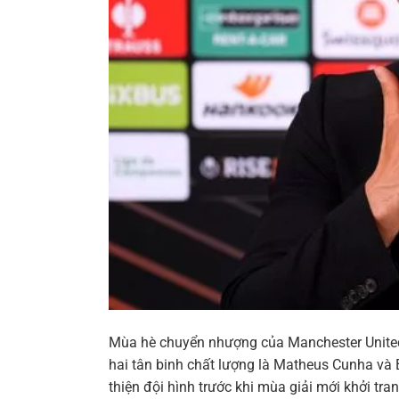
Mùa hè chuyển nhượng của Manchester United 
hai tân binh chất lượng là Matheus Cunha và
thiện đội hình trước khi mùa giải mới khởi tran