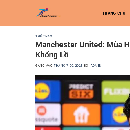
Bỏ
qua
TRANG CHỦ
nội
dung
THỂ THAO
Manchester United: Mùa 
Khổng Lồ
ĐĂNG VÀO
THÁNG 7 20, 2025
BỞI
ADMIN