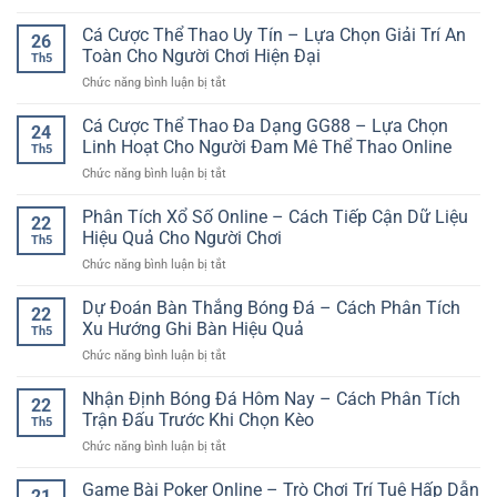
Esports
Cược
Bóng
Cá Cược Thể Thao Uy Tín – Lựa Chọn Giải Trí An
SP8BET
26
Đá
–
Toàn Cho Người Chơi Hiện Đại
Th5
Ảo
Giữ
ở
Chức năng bình luận bị tắt
Dễ
Trải
Cá
Chơi
Nghiệm
Cược
Cá Cược Thể Thao Đa Dạng GG88 – Lựa Chọn
–
Online
24
Thể
Lựa
Linh Hoạt Cho Người Đam Mê Thể Thao Online
Bền
Th5
Thao
Chọn
Vững
ở
Chức năng bình luận bị tắt
Uy
Giải
Hơn
Cá
Tín
Trí
Cược
Phân Tích Xổ Số Online – Cách Tiếp Cận Dữ Liệu
–
Nhanh
22
Thể
Lựa
Hiệu Quả Cho Người Chơi
Và
Th5
Thao
Chọn
Hiện
ở
Chức năng bình luận bị tắt
Đa
Giải
Đại
Phân
Dạng
Trí
Tích
Dự Đoán Bàn Thắng Bóng Đá – Cách Phân Tích
GG88
An
22
Xổ
–
Xu Hướng Ghi Bàn Hiệu Quả
Toàn
Th5
Số
Lựa
Cho
ở
Chức năng bình luận bị tắt
Online
Chọn
Người
Dự
–
Linh
Chơi
Đoán
Nhận Định Bóng Đá Hôm Nay – Cách Phân Tích
Cách
Hoạt
22
Hiện
Bàn
Tiếp
Trận Đấu Trước Khi Chọn Kèo
Cho
Đại
Th5
Thắng
Cận
Người
ở
Chức năng bình luận bị tắt
Bóng
Dữ
Đam
Nhận
Đá
Liệu
Mê
Định
Game Bài Poker Online – Trò Chơi Trí Tuệ Hấp Dẫn
–
Hiệu
21
Thể