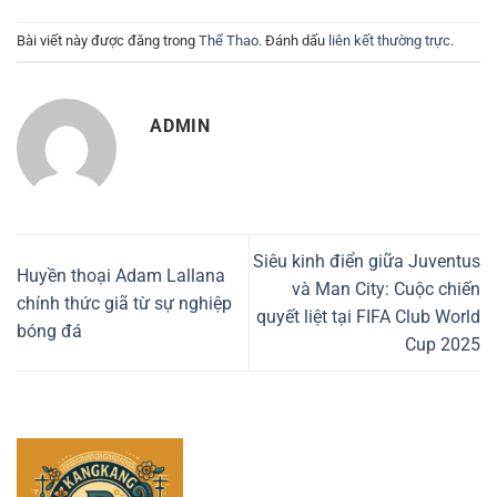
Bài viết này được đăng trong
Thể Thao
. Đánh dấu
liên kết thường trực
.
ADMIN
Siêu kinh điển giữa Juventus
Huyền thoại Adam Lallana
và Man City: Cuộc chiến
chính thức giã từ sự nghiệp
quyết liệt tại FIFA Club World
bóng đá
Cup 2025