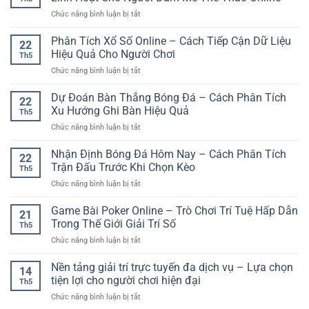
Thao
Chọn
Vững
ở
Chức năng bình luận bị tắt
Uy
Giải
Hơn
Cá
Tín
Trí
Cược
Phân Tích Xổ Số Online – Cách Tiếp Cận Dữ Liệu
–
Nhanh
22
Thể
Lựa
Hiệu Quả Cho Người Chơi
Và
Th5
Thao
Chọn
Hiện
ở
Chức năng bình luận bị tắt
Đa
Giải
Đại
Phân
Dạng
Trí
Tích
Dự Đoán Bàn Thắng Bóng Đá – Cách Phân Tích
GG88
An
22
Xổ
–
Xu Hướng Ghi Bàn Hiệu Quả
Toàn
Th5
Số
Lựa
Cho
ở
Chức năng bình luận bị tắt
Online
Chọn
Người
Dự
–
Linh
Chơi
Đoán
Nhận Định Bóng Đá Hôm Nay – Cách Phân Tích
Cách
Hoạt
22
Hiện
Bàn
Tiếp
Trận Đấu Trước Khi Chọn Kèo
Cho
Đại
Th5
Thắng
Cận
Người
ở
Chức năng bình luận bị tắt
Bóng
Dữ
Đam
Nhận
Đá
Liệu
Mê
Định
Game Bài Poker Online – Trò Chơi Trí Tuệ Hấp Dẫn
–
Hiệu
21
Thể
Bóng
Cách
Trong Thế Giới Giải Trí Số
Quả
Thao
Th5
Đá
Phân
Cho
Online
ở
Chức năng bình luận bị tắt
Hôm
Tích
Người
Game
Nay
Xu
Chơi
Bài
Nền tảng giải trí trực tuyến đa dịch vụ – Lựa chọn
–
Hướng
14
Poker
Cách
tiện lợi cho người chơi hiện đại
Ghi
Th5
Online
Phân
Bàn
ở
Chức năng bình luận bị tắt
–
Tích
Hiệu
Nền