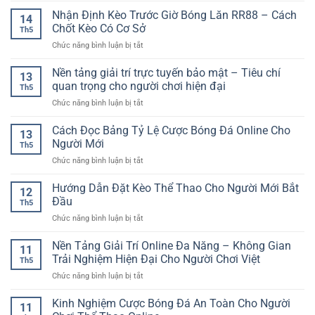
Trò
Trận
Quả
tảng
Nhận Định Kèo Trước Giờ Bóng Lăn RR88 – Cách
Chơi
Đấu
14
giải
Trí
Chốt Kèo Có Cơ Sở
Trước
Th5
trí
Tuệ
Khi
ở
Chức năng bình luận bị tắt
trực
Hấp
Chọn
Nhận
tuyến
Dẫn
Kèo
Định
Nền tảng giải trí trực tuyến bảo mật – Tiêu chí
đa
Trong
13
Kèo
dịch
quan trọng cho người chơi hiện đại
Thế
Th5
Trước
vụ
Giới
ở
Chức năng bình luận bị tắt
Giờ
–
Giải
Nền
Bóng
Lựa
Trí
tảng
Cách Đọc Bảng Tỷ Lệ Cược Bóng Đá Online Cho
Lăn
chọn
13
Số
giải
RR88
Người Mới
tiện
Th5
trí
–
lợi
ở
Chức năng bình luận bị tắt
trực
Cách
cho
Cách
tuyến
Chốt
người
Đọc
Hướng Dẫn Đặt Kèo Thể Thao Cho Người Mới Bắt
bảo
Kèo
12
chơi
Bảng
mật
Đầu
Có
hiện
Th5
Tỷ
–
Cơ
đại
ở
Chức năng bình luận bị tắt
Lệ
Tiêu
Sở
Hướng
Cược
chí
Dẫn
Nền Tảng Giải Trí Online Đa Năng – Không Gian
Bóng
quan
11
Đặt
Đá
Trải Nghiệm Hiện Đại Cho Người Chơi Việt
trọng
Th5
Kèo
Online
cho
ở
Chức năng bình luận bị tắt
Thể
Cho
người
Nền
Thao
Người
chơi
Tảng
Kinh Nghiệm Cược Bóng Đá An Toàn Cho Người
Cho
Mới
11
hiện
Giải
Người