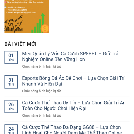
BÀI VIẾT MỚI
Mẹo Quản Lý Vốn Cá Cược SP8BET – Giữ Trải
01
Nghiệm Online Bền Vững Hơn
Th6
ở
Chức năng bình luận bị tắt
Mẹo
Quản
Esports Bóng Đá Ảo Dễ Chơi – Lựa Chọn Giải Trí
31
Lý
Nhanh Và Hiện Đại
Th5
Vốn
ở
Chức năng bình luận bị tắt
Cá
Esports
Cược
Bóng
Cá Cược Thể Thao Uy Tín – Lựa Chọn Giải Trí An
SP8BET
26
Đá
–
Toàn Cho Người Chơi Hiện Đại
Th5
Ảo
Giữ
ở
Chức năng bình luận bị tắt
Dễ
Trải
Cá
Chơi
Nghiệm
Cược
Cá Cược Thể Thao Đa Dạng GG88 – Lựa Chọn
–
Online
24
Thể
Lựa
Linh Hoạt Cho Người Đam Mê Thể Thao Online
Bền
Th5