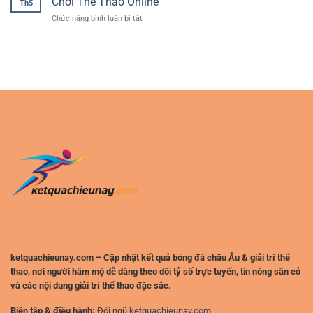
Chơi Thể Thao Online
đại
Th5
Trí
Mới
ở
Chức năng bình luận bị tắt
Online
Bắt
Kinh
Đa
Đầu
Nghiệm
Năng
Cược
–
Bóng
Không
Đá
Gian
An
Trải
Toàn
Nghiệm
Cho
Hiện
Người
Đại
Chơi
Cho
Thể
Người
Thao
Chơi
Online
Việt
ketquachieunay.com – Cập nhật kết quả bóng đá châu Âu & giải trí thể
thao, nơi người hâm mộ dễ dàng theo dõi tỷ số trực tuyến, tin nóng sân cỏ
và các nội dung giải trí thể thao đặc sắc.
Biên tập & điều hành:
Đội ngũ
ketquachieunay.com