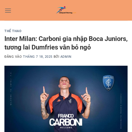
Bỏ
qua
nội
dung
THỂ THAO
Inter Milan: Carboni gia nhập Boca Juniors,
tương lai Dumfries vẫn bỏ ngỏ
ĐĂNG VÀO
THÁNG 7 18, 2025
BỞI
ADMIN