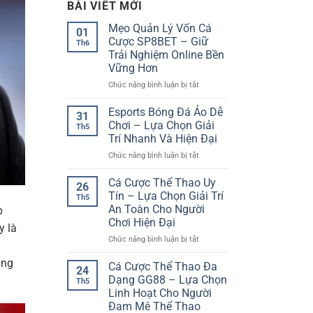
BÀI VIẾT MỚI
Mẹo Quản Lý Vốn Cá
01
Cược SP8BET – Giữ
Th6
Trải Nghiệm Online Bền
Vững Hơn
ở
Chức năng bình luận bị tắt
Mẹo
Quản
Esports Bóng Đá Ảo Dễ
31
Lý
Chơi – Lựa Chọn Giải
Th5
Vốn
Trí Nhanh Và Hiện Đại
Cá
ở
Chức năng bình luận bị tắt
Cược
Esports
SP8BET
Bóng
–
Cá Cược Thể Thao Uy
26
Đá
Giữ
Tín – Lựa Chọn Giải Trí
Th5
Ảo
Trải
An Toàn Cho Người
p
Dễ
Nghiệm
Chơi Hiện Đại
y là
Chơi
Online
–
Bền
ở
Chức năng bình luận bị tắt
Lựa
Vững
Cá
áng
Chọn
Hơn
Cược
Cá Cược Thể Thao Đa
24
Giải
Thể
Dạng GG88 – Lựa Chọn
Th5
Trí
Thao
Linh Hoạt Cho Người
Nhanh
Uy
Đam Mê Thể Thao
Và
Tín