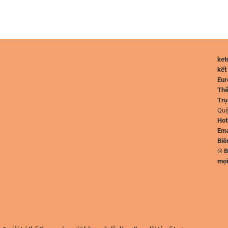
ket
kết
Eur
Thể
Trụ
Quậ
Hot
Ema
Biê
© B
mọi