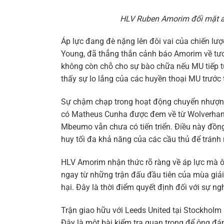
HLV Ruben Amorim đối mặt áp
Áp lực đang đè nặng lên đôi vai của chiến lư
Young, đã thẳng thắn cảnh báo Amorim về tươ
không còn chỗ cho sự bào chữa nếu MU tiếp tụ
thấy sự lo lắng của các huyền thoại MU trước t
Sự chậm chạp trong hoạt động chuyển nhượng
có Matheus Cunha được đem về từ Wolverhamp
Mbeumo vẫn chưa có tiến triển. Điều này đồng 
huy tối đa khả năng của các cầu thủ để tránh
HLV Amorim nhận thức rõ ràng về áp lực mà 
ngay từ những trận đấu đầu tiên của mùa giải
hại. Đây là thời điểm quyết định đối với sự n
Trận giao hữu với Leeds United tại Stockholm 
Đây là một bài kiểm tra quan trọng để ông đá