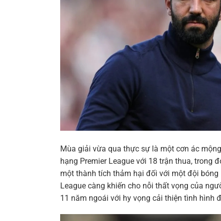
Mùa giải vừa qua thực sự là một cơn ác mộng đ
hạng Premier League với 18 trận thua, trong đó
một thành tích thảm hại đối với một đội bóng
League càng khiến cho nỗi thất vọng của ng
11 năm ngoái với hy vọng cải thiện tình hình