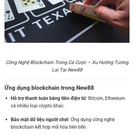
Công Nghệ Blockchain Trong Cá Cược – Xu Hướng Tương
Lai Tại New88
Ứng dụng blockchain trong New88
Hỗ trợ thanh toán bằng tiền điện tử
: Bitcoin, Ethereum
và nhiều loại crypto khác.
Bảo mật dữ liệu người chơi
: Ứng dụng công nghệ
blockchain kết hợp mã hóa tiên tiến.