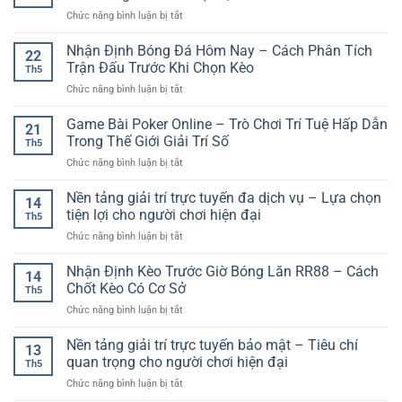
Số
Lựa
Cho
ở
Chức năng bình luận bị tắt
Online
Chọn
Người
Dự
–
Linh
Chơi
Đoán
Nhận Định Bóng Đá Hôm Nay – Cách Phân Tích
Cách
Hoạt
22
Hiện
Bàn
Tiếp
Trận Đấu Trước Khi Chọn Kèo
Cho
Đại
Th5
Thắng
Cận
Người
ở
Chức năng bình luận bị tắt
Bóng
Dữ
Đam
Nhận
Đá
Liệu
Mê
Định
Game Bài Poker Online – Trò Chơi Trí Tuệ Hấp Dẫn
–
Hiệu
21
Thể
Bóng
Cách
Trong Thế Giới Giải Trí Số
Quả
Thao
Th5
Đá
Phân
Cho
Online
ở
Chức năng bình luận bị tắt
Hôm
Tích
Người
Game
Nay
Xu
Chơi
Bài
Nền tảng giải trí trực tuyến đa dịch vụ – Lựa chọn
–
Hướng
14
Poker
Cách
tiện lợi cho người chơi hiện đại
Ghi
Th5
Online
Phân
Bàn
ở
Chức năng bình luận bị tắt
–
Tích
Hiệu
Nền
Trò
Trận
Quả
tảng
Nhận Định Kèo Trước Giờ Bóng Lăn RR88 – Cách
Chơi
Đấu
14
giải
Trí
Chốt Kèo Có Cơ Sở
Trước
Th5
trí
Tuệ
Khi
ở
Chức năng bình luận bị tắt
trực
Hấp
Chọn
Nhận
tuyến
Dẫn
Kèo
Định
Nền tảng giải trí trực tuyến bảo mật – Tiêu chí
đa
Trong
13
Kèo
dịch
quan trọng cho người chơi hiện đại
Thế
Th5
Trước
vụ
Giới
ở
Chức năng bình luận bị tắt
Giờ
–
Giải
Nền
Bóng