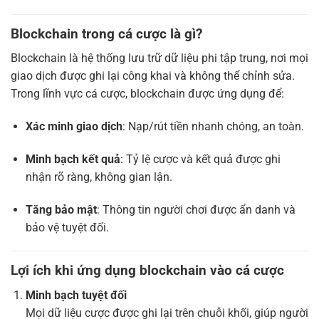
Blockchain trong cá cược là gì?
Blockchain là hệ thống lưu trữ dữ liệu phi tập trung, nơi mọi
giao dịch được ghi lại công khai và không thể chỉnh sửa.
Trong lĩnh vực cá cược, blockchain được ứng dụng để:
Xác minh giao dịch
: Nạp/rút tiền nhanh chóng, an toàn.
Minh bạch kết quả
: Tỷ lệ cược và kết quả được ghi
nhận rõ ràng, không gian lận.
Tăng bảo mật
: Thông tin người chơi được ẩn danh và
bảo vệ tuyệt đối.
Lợi ích khi ứng dụng blockchain vào cá cược
Minh bạch tuyệt đối
Mọi dữ liệu cược được ghi lại trên chuỗi khối, giúp người