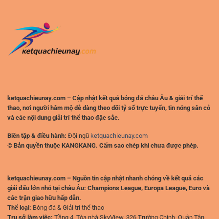
Người
Đại
Chơi
Cho
Thể
Người
Thao
Chơi
Online
Việt
ketquachieunay.com – Cập nhật kết quả bóng đá châu Âu & giải trí thể
thao, nơi người hâm mộ dễ dàng theo dõi tỷ số trực tuyến, tin nóng sân cỏ
và các nội dung giải trí thể thao đặc sắc.
Biên tập & điều hành:
Đội ngũ
ketquachieunay.com
© Bản quyền thuộc KANGKANG. Cấm sao chép khi chưa được phép.
ketquachieunay.com – Nguồn tin cập nhật nhanh chóng về kết quả các
giải đấu lớn nhỏ tại châu Âu: Champions League, Europa League, Euro và
các trận giao hữu hấp dẫn.
Thể loại:
Bóng đá & Giải trí thể thao
Trụ sở làm việc:
Tầng 4, Tòa nhà SkyView, 326 Trường Chinh, Quận Tân