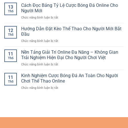
Lựa
Trí
tảng
Cách Đọc Bảng Tỷ Lệ Cược Bóng Đá Online Cho
Lăn
chọn
13
Số
giải
RR88
Người Mới
tiện
Th5
trí
–
lợi
ở
Chức năng bình luận bị tắt
trực
Cách
cho
Cách
tuyến
Chốt
người
Đọc
Hướng Dẫn Đặt Kèo Thể Thao Cho Người Mới Bắt
bảo
Kèo
12
chơi
Bảng
mật
Đầu
Có
hiện
Th5
Tỷ
–
Cơ
đại
ở
Chức năng bình luận bị tắt
Lệ
Tiêu
Sở
Hướng
Cược
chí
Dẫn
Nền Tảng Giải Trí Online Đa Năng – Không Gian
Bóng
quan
11
Đặt
Đá
Trải Nghiệm Hiện Đại Cho Người Chơi Việt
trọng
Th5
Kèo
Online
cho
ở
Chức năng bình luận bị tắt
Thể
Cho
người
Nền
Thao
Người
chơi
Tảng
Kinh Nghiệm Cược Bóng Đá An Toàn Cho Người
Cho
Mới
11
hiện
Giải
Người
Chơi Thể Thao Online
đại
Th5
Trí
Mới
ở
Chức năng bình luận bị tắt
Online
Bắt
Kinh
Đa
Đầu
Nghiệm
Năng
Cược
–
Bóng
Không
Đá
Gian
An
Trải
Toàn
Nghiệm
Cho
Hiện