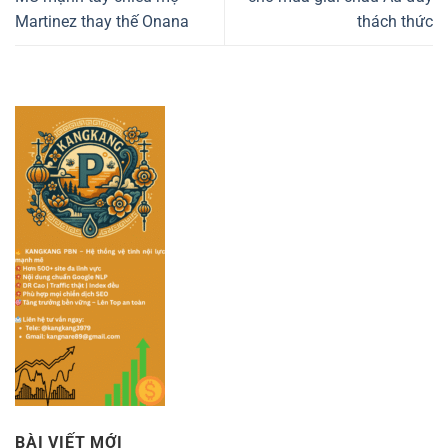
Martinez thay thế Onana
thách thức
BÀI VIẾT MỚI