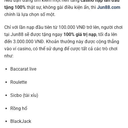
Nếu bạn đang tìm kiếm một nền tảng
casino nạp lần đầu
tặng 100%
thật sự, không gài điều kiện ẩn, thì
Jun88.com
chính là lựa chọn số một.
Chỉ với lần nạp đầu tiên từ 100.000 VNĐ trở lên, người chơi
tại Jun88 sẽ được tặng ngay
100% giá trị nạp
, tối đa lên
đến 3.000.000 VNĐ. Khoản thưởng này được cộng thẳng
vào ví casino, có thể sử dụng để cược tất cả các trò chơi
như:
Baccarat live
Roulette
Sicbo (tài xỉu)
Rồng hổ
BlackJack