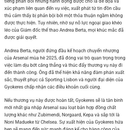
tiếng phản đối những hành động được cho là đe dọa và
xúc phạm liên quan đến vụ việc, xuất phát từ tin đồn cầu
thủ cảm thấy bị phản bội bởi một thỏa thuận ngầm không
được thực hiện. Tuy nhiên, nhờ sự nỗ lực ngoại giao khéo
léo của Giám đốc thể thao Andrea Berta, mọi khúc mắc đã
được giải quyết.
Andrea Berta, người đứng đầu kế hoạch chuyển nhượng
của Arsenal mùa hè 2025, đã đóng vai trò quan trọng trong
việc làm dịu bớt căng thẳng và thúc đẩy thương vụ này đi
đến thành công. Ông đã thể hiện khả năng đàm phán xuất
sắc, thuyết phục cả Sporting Lisbon và người đại diện của
Gyokeres chấp nhận các điều khoản cuối cùng.
Nếu thương vụ này được hoàn tất, Gyokeres sẽ là tân binh
mới nhất gia nhập Arsenal sau loạt bản hợp đồng chất
lượng khác như Zubimendi, Norgaard, Kepa và sắp tới là
Noni Madueke từ Chelsea. Sự xuất hiện của Gyokeres hứa
hẹn sẽ mang đến sức mạnh đáng kể cho hàng công của