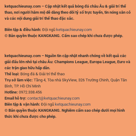
ketquachieunay.com – Cập nhật kết quả bóng đá châu Âu & giải trí thể
thao, nơi người hâm mộ dễ dàng theo dõi tỷ số trực tuyến, tin nóng sân cỏ
và các nội dung giải trí thể thao đặc sắc.
Biên tập & điều hành:
Đội ngũ
ketquachieunay.com
© Bản quyền thuộc KANGKANG. Cấm sao chép khi chưa được phép.
ketquachieunay.com – Nguồn tin cập nhật nhanh chóng về kết quả các
giải đấu lớn nhỏ tại châu Âu: Champions League, Europa League, Euro và
các trận giao hữu hấp dẫn.
Thể loại:
Bóng đá & Giải trí thể thao
Trụ sở làm việc:
Tầng 4, Tòa nhà SkyView, 326 Trường Chinh, Quận Tân
Bình, TP. Hồ Chí Minh
Hotline:
0972.338.456
Email hỗ trợ:
contact@ketquachieunay.com
Biên tập & vận hành:
Đội ngũ
ketquachieunay.com
© Bản quyền thuộc KANGKANG. Nghiêm cấm sao chép dưới mọi hình
thức khi chưa được cho phép.