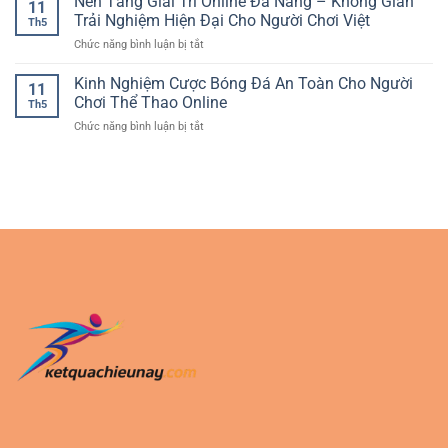
Nền Tảng Giải Trí Online Đa Năng – Không Gian
quan
11
Đặt
Đá
Trải Nghiệm Hiện Đại Cho Người Chơi Việt
trọng
Th5
Kèo
Online
cho
ở
Chức năng bình luận bị tắt
Thể
Cho
người
Nền
Thao
Người
chơi
Tảng
Kinh Nghiệm Cược Bóng Đá An Toàn Cho Người
Cho
Mới
11
hiện
Giải
Người
Chơi Thể Thao Online
đại
Th5
Trí
Mới
ở
Chức năng bình luận bị tắt
Online
Bắt
Kinh
Đa
Đầu
Nghiệm
Năng
Cược
–
Bóng
Không
Đá
Gian
An
Trải
Toàn
Nghiệm
Cho
Hiện
Người
Đại
Chơi
Cho
Thể
Người
Thao
Chơi
Online
Việt