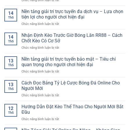
Chức năng bình luận bị tắt
Hôm
Tích
Người
Game
Nay
Xu
Chơi
Bài
Nền tảng giải trí trực tuyến đa dịch vụ – Lựa chọn
–
Hướng
14
Poker
Cách
tiện lợi cho người chơi hiện đại
Ghi
Th5
Online
Phân
Bàn
ở
Chức năng bình luận bị tắt
–
Tích
Hiệu
Nền
Trò
Trận
Quả
tảng
Nhận Định Kèo Trước Giờ Bóng Lăn RR88 – Cách
Chơi
Đấu
14
giải
Trí
Chốt Kèo Có Cơ Sở
Trước
Th5
trí
Tuệ
Khi
ở
Chức năng bình luận bị tắt
trực
Hấp
Chọn
Nhận
tuyến
Dẫn
Kèo
Định
Nền tảng giải trí trực tuyến bảo mật – Tiêu chí
đa
Trong
13
Kèo
dịch
quan trọng cho người chơi hiện đại
Thế
Th5
Trước
vụ
Giới
ở
Chức năng bình luận bị tắt
Giờ
–
Giải
Nền
Bóng
Lựa
Trí
tảng
Cách Đọc Bảng Tỷ Lệ Cược Bóng Đá Online Cho
Lăn
chọn
13
Số
giải
RR88
Người Mới
tiện
Th5
trí
–
lợi
ở
Chức năng bình luận bị tắt
trực
Cách
cho
Cách
tuyến
Chốt
người
Đọc
Hướng Dẫn Đặt Kèo Thể Thao Cho Người Mới Bắt
bảo
Kèo
12
chơi
Bảng
mật
Đầu
Có
hiện
Th5
Tỷ
–
Cơ
đại
ở
Chức năng bình luận bị tắt
Lệ
Tiêu
Sở
Hướng
Cược
chí
Dẫn
Bóng