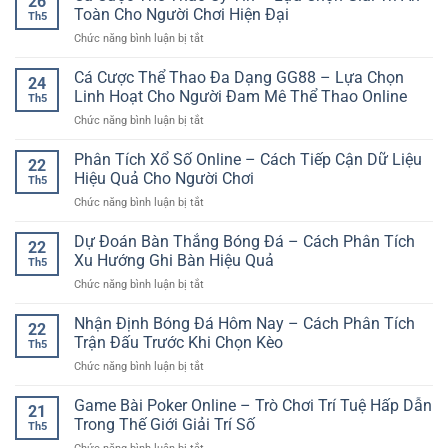
26
Đá
–
Toàn Cho Người Chơi Hiện Đại
Th5
Ảo
Giữ
ở
Chức năng bình luận bị tắt
Dễ
Trải
Cá
Chơi
Nghiệm
Cược
Cá Cược Thể Thao Đa Dạng GG88 – Lựa Chọn
–
Online
24
Thể
Lựa
Linh Hoạt Cho Người Đam Mê Thể Thao Online
Bền
Th5
Thao
Chọn
Vững
ở
Chức năng bình luận bị tắt
Uy
Giải
Hơn
Cá
Tín
Trí
Cược
Phân Tích Xổ Số Online – Cách Tiếp Cận Dữ Liệu
–
Nhanh
22
Thể
Lựa
Hiệu Quả Cho Người Chơi
Và
Th5
Thao
Chọn
Hiện
ở
Chức năng bình luận bị tắt
Đa
Giải
Đại
Phân
Dạng
Trí
Tích
Dự Đoán Bàn Thắng Bóng Đá – Cách Phân Tích
GG88
An
22
Xổ
–
Xu Hướng Ghi Bàn Hiệu Quả
Toàn
Th5
Số
Lựa
Cho
ở
Chức năng bình luận bị tắt
Online
Chọn
Người
Dự
–
Linh
Chơi
Đoán
Nhận Định Bóng Đá Hôm Nay – Cách Phân Tích
Cách
Hoạt
22
Hiện
Bàn
Tiếp
Trận Đấu Trước Khi Chọn Kèo
Cho
Đại
Th5
Thắng
Cận
Người
ở
Chức năng bình luận bị tắt
Bóng
Dữ
Đam
Nhận
Đá
Liệu
Mê
Định
Game Bài Poker Online – Trò Chơi Trí Tuệ Hấp Dẫn
–
Hiệu
21
Thể
Bóng
Cách
Trong Thế Giới Giải Trí Số
Quả
Thao
Th5
Đá
Phân
Cho
Online
ở