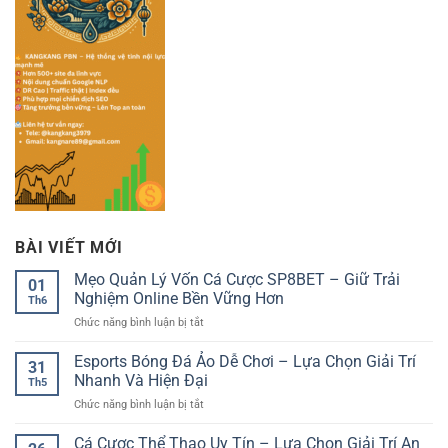
BÀI VIẾT MỚI
Mẹo Quản Lý Vốn Cá Cược SP8BET – Giữ Trải
01
Nghiệm Online Bền Vững Hơn
Th6
ở
Chức năng bình luận bị tắt
Mẹo
Quản
Esports Bóng Đá Ảo Dễ Chơi – Lựa Chọn Giải Trí
31
Lý
Nhanh Và Hiện Đại
Th5
Vốn
ở
Chức năng bình luận bị tắt
Cá
Esports
Cược
Bóng
Cá Cược Thể Thao Uy Tín – Lựa Chọn Giải Trí An
SP8BET