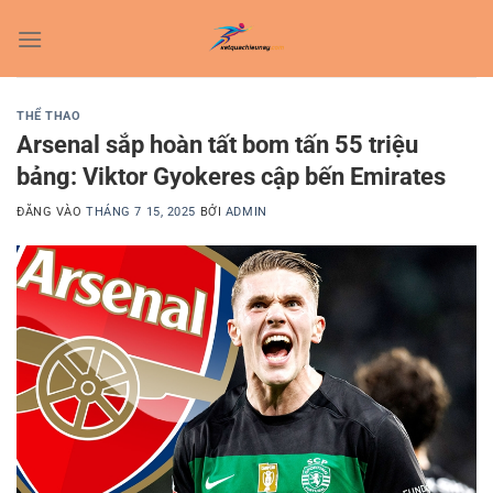
Bỏ
qua
nội
dung
THỂ THAO
Arsenal sắp hoàn tất bom tấn 55 triệu
bảng: Viktor Gyokeres cập bến Emirates
ĐĂNG VÀO
THÁNG 7 15, 2025
BỞI
ADMIN