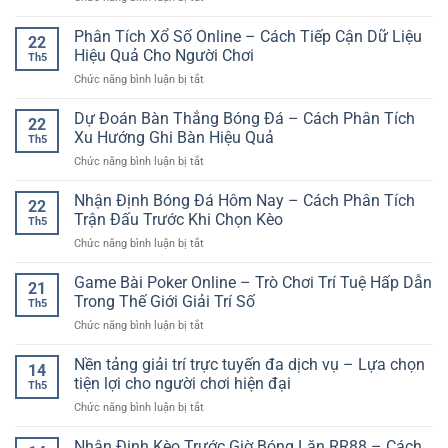
Giải
Hơn
Cá
Tín
Trí
Cược
Phân Tích Xổ Số Online – Cách Tiếp Cận Dữ Liệu
–
Nhanh
22
Thể
Lựa
Hiệu Quả Cho Người Chơi
Và
Th5
Thao
Chọn
Hiện
ở
Chức năng bình luận bị tắt
Đa
Giải
Đại
Phân
Dạng
Trí
Tích
Dự Đoán Bàn Thắng Bóng Đá – Cách Phân Tích
GG88
An
22
Xổ
–
Xu Hướng Ghi Bàn Hiệu Quả
Toàn
Th5
Số
Lựa
Cho
ở
Chức năng bình luận bị tắt
Online
Chọn
Người
Dự
–
Linh
Chơi
Đoán
Nhận Định Bóng Đá Hôm Nay – Cách Phân Tích
Cách
Hoạt
22
Hiện
Bàn
Tiếp
Trận Đấu Trước Khi Chọn Kèo
Cho
Đại
Th5
Thắng
Cận
Người
ở
Chức năng bình luận bị tắt
Bóng
Dữ
Đam
Nhận
Đá
Liệu
Mê
Định
Game Bài Poker Online – Trò Chơi Trí Tuệ Hấp Dẫn
–
Hiệu
21
Thể
Bóng
Cách
Trong Thế Giới Giải Trí Số
Quả
Thao
Th5
Đá
Phân
Cho
Online
ở
Chức năng bình luận bị tắt
Hôm
Tích
Người
Game
Nay
Xu
Chơi
Bài
Nền tảng giải trí trực tuyến đa dịch vụ – Lựa chọn
–
Hướng
14
Poker
Cách
tiện lợi cho người chơi hiện đại
Ghi
Th5
Online
Phân
Bàn
ở
Chức năng bình luận bị tắt
–
Tích
Hiệu
Nền
Trò
Trận
Quả
tảng
Nhận Định Kèo Trước Giờ Bóng Lăn RR88 – Cách
Chơi
Đấu