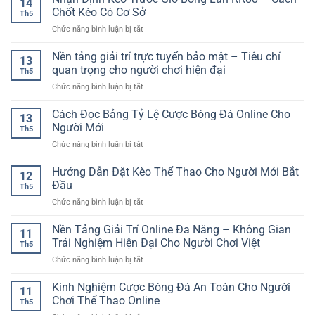
14
giải
Trí
Chốt Kèo Có Cơ Sở
Trước
Th5
trí
Tuệ
Khi
ở
Chức năng bình luận bị tắt
trực
Hấp
Chọn
Nhận
tuyến
Dẫn
Kèo
Định
Nền tảng giải trí trực tuyến bảo mật – Tiêu chí
đa
Trong
13
Kèo
dịch
quan trọng cho người chơi hiện đại
Thế
Th5
Trước
vụ
Giới
ở
Chức năng bình luận bị tắt
Giờ
–
Giải
Nền
Bóng
Lựa
Trí
tảng
Cách Đọc Bảng Tỷ Lệ Cược Bóng Đá Online Cho
Lăn
chọn
13
Số
giải
RR88
Người Mới
tiện
Th5
trí
–
lợi
ở
Chức năng bình luận bị tắt
trực
Cách
cho
Cách
tuyến
Chốt
người
Đọc
Hướng Dẫn Đặt Kèo Thể Thao Cho Người Mới Bắt
bảo
Kèo
12
chơi
Bảng
mật
Đầu
Có
hiện
Th5
Tỷ
–
Cơ
đại
ở
Chức năng bình luận bị tắt
Lệ
Tiêu
Sở
Hướng
Cược
chí
Dẫn
Nền Tảng Giải Trí Online Đa Năng – Không Gian
Bóng
quan
11
Đặt
Đá
Trải Nghiệm Hiện Đại Cho Người Chơi Việt
trọng
Th5
Kèo
Online
cho
ở
Chức năng bình luận bị tắt
Thể
Cho
người
Nền
Thao
Người
chơi
Tảng
Kinh Nghiệm Cược Bóng Đá An Toàn Cho Người
Cho
Mới
11
hiện
Giải
Người
Chơi Thể Thao Online
đại
Th5
Trí
Mới