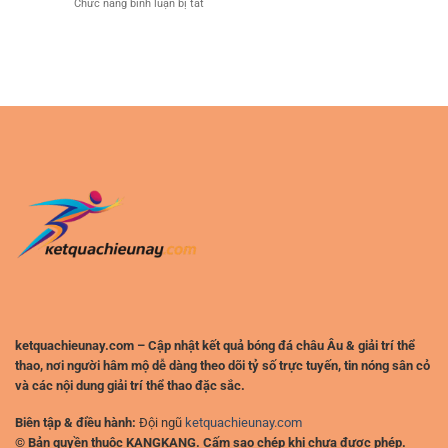
ở
Chức năng bình luận bị tắt
Online
Bắt
Kinh
Đa
Đầu
Nghiệm
Năng
Cược
–
Bóng
Không
Đá
Gian
An
Trải
Toàn
Nghiệm
Cho
Hiện
Người
Đại
Chơi
Cho
Thể
Người
Thao
Chơi
Online
Việt
ketquachieunay.com – Cập nhật kết quả bóng đá châu Âu & giải trí thể
thao, nơi người hâm mộ dễ dàng theo dõi tỷ số trực tuyến, tin nóng sân cỏ
và các nội dung giải trí thể thao đặc sắc.
Biên tập & điều hành:
Đội ngũ
ketquachieunay.com
© Bản quyền thuộc KANGKANG. Cấm sao chép khi chưa được phép.