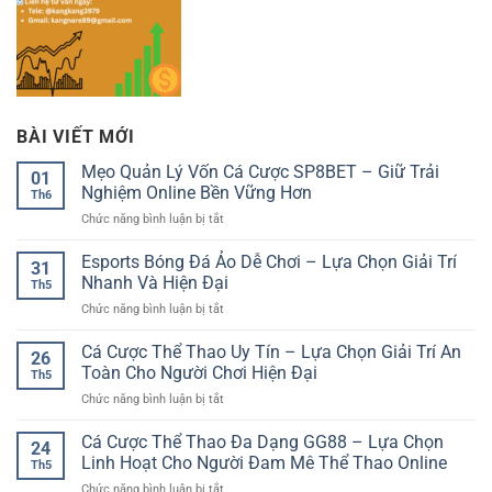
BÀI VIẾT MỚI
Mẹo Quản Lý Vốn Cá Cược SP8BET – Giữ Trải
01
Nghiệm Online Bền Vững Hơn
Th6
ở
Chức năng bình luận bị tắt
Mẹo
Quản
Esports Bóng Đá Ảo Dễ Chơi – Lựa Chọn Giải Trí
31
Lý
Nhanh Và Hiện Đại
Th5
Vốn
ở
Chức năng bình luận bị tắt
Cá
Esports
Cược
Bóng
Cá Cược Thể Thao Uy Tín – Lựa Chọn Giải Trí An
SP8BET
26
Đá
–
Toàn Cho Người Chơi Hiện Đại
Th5
Ảo
Giữ
ở
Chức năng bình luận bị tắt
Dễ
Trải
Cá
Chơi
Nghiệm
Cược
Cá Cược Thể Thao Đa Dạng GG88 – Lựa Chọn
–
Online
24
Thể
Lựa
Linh Hoạt Cho Người Đam Mê Thể Thao Online
Bền
Th5
Thao
Chọn
Vững
ở
Chức năng bình luận bị tắt
Uy